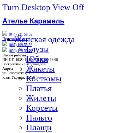
Turn Desktop View Off
Ателье Карамель
(044)
221-58-59
Женская одежда
Перезвоните мне
(067)
109-55-56
Блузы
(050)
179-55-56
Режим работы:
Юбки
ПН-ПТ: 10:00-19:00, СБ: 10:00-18:00
Воскресенье - выходной день.
Жакеты
Адрес:
ул. Белорусская, 30
Костюмы
Киев, Украина, 04050
Платья
Жилеты
Корсеты
Пальто
Плащи