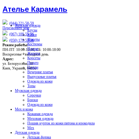
Ателье Карамель
(044)
221-58-59
Женская одежда
Перезвоните мне
Блузы
(067)
109-55-56
Юбки
Жакеты
(050)
179-55-56
Костюмы
Режим работы:
Платья
ПН-ПТ: 10:00-19:00, СБ: 10:00-18:00
Жилеты
Воскресенье - выходной день.
Корсеты
Адрес:
Пальто
ул. Белорусская, 30
Плащи
Киев, Украина, 04050
Вечерние платья
Выпускные платья
Одежда из кожи
Топы
Мужская одежда
Сорочки
Брюки
Одежда из кожи
Мех и кожа
Кожаная одежда
Меховая одежда
Пошив курток из кожи питона и крокодила
Мех
Детская одежда
Детская форма