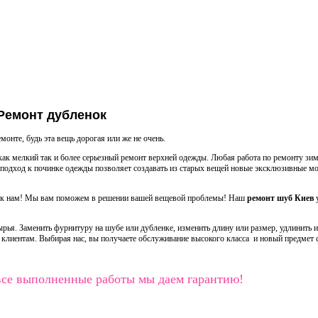
Ремонт дубленок
онте, будь эта вещь дорогая или же не очень.
ак мелкий так и более серьезный ремонт верхней одежды. Любая работа по ремонту зи
 подход к починке одежды позволяет создавать из старых вещей новые эксклюзивные мо
те к нам! Мы вам поможем в решении вашей вещевой проблемы! Наш
ремонт шуб Киев
у
ья. Заменить фурнитуру на шубе или дубленке, изменить длину или размер, удлинить и
 клиентам. Выбирая нас, вы получаете обслуживание высокого класса и новый предмет с
все выполненные работы мы даем гарантию!